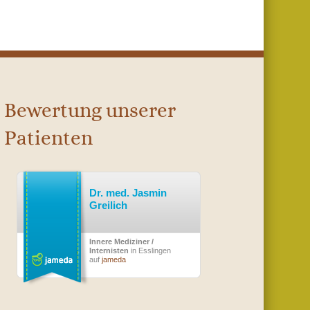
Bewertung unserer
Patienten
Dr. med. Jasmin
Greilich
Innere Mediziner /
Internisten
in Esslingen
auf
jameda