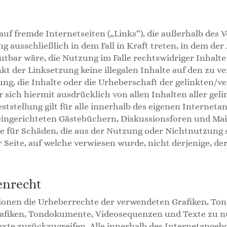
 auf fremde Internetseiten („Links“), die außerhalb des
g ausschließlich in dem Fall in Kraft treten, in dem de
bar wäre, die Nutzung im Falle rechtswidriger Inhalte 
kt der Linksetzung keine illegalen Inhalte auf den zu v
ung, die Inhalte oder die Urheberschaft der gelinkten/v
er sich hiermit ausdrücklich von allen Inhalten aller gel
tstellung gilt für alle innerhalb des eigenen Internet
ngerichteten Gästebüchern, Diskussionsforen und Mailing
re für Schäden, die aus der Nutzung oder Nichtnutzung
r Seite, auf welche verwiesen wurde, nicht derjenige, der
enrecht
kationen die Urheberrechte der verwendeten Grafiken, 
Grafiken, Tondokumente, Videosequenzen und Texte zu nut
e zurückzugreifen. Alle innerhalb des Internetangebo